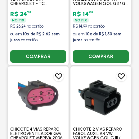
CHEVROLET - TC
VOLKSWAGEN GOL G3 / G4
CHICOTES
- TC CHICOTES
93
24
R$ 24
R$ 14
NO PIX
NO PIX
R$ 26,24 no cartão
R$ 14,99 no cartão
ou em
10x de R$ 2,62 sem
ou em
10x de R$ 1,50 sem
juros
no cartão
juros
no cartão
COMPRAR
COMPRAR
CHICOTE 4 VIAS REPARO
CHICOTE 2 VIAS REPARO
ELETROVENTILADOR GM
FAROL AUXILIAR VW
CHEVROLET MERIVA 2006
VOLKSWGEN GOL G III /