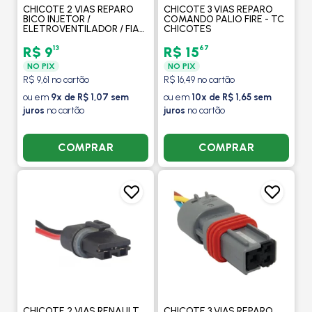
CHICOTE 2 VIAS REPARO
CHICOTE 3 VIAS REPARO
BICO INJETOR /
COMANDO PALIO FIRE - TC
ELETROVENTILADOR / FIAT
CHICOTES
DUCATO TERMINAL 1,6MM
- TC CHICOTES
13
67
R$ 9
R$ 15
NO PIX
NO PIX
R$ 9,61 no cartão
R$ 16,49 no cartão
ou em
9x de R$ 1,07 sem
ou em
10x de R$ 1,65 sem
juros
no cartão
juros
no cartão
COMPRAR
COMPRAR
CHICOTE 2 VIAS RENAULT
CHICOTE 3 VIAS REPARO