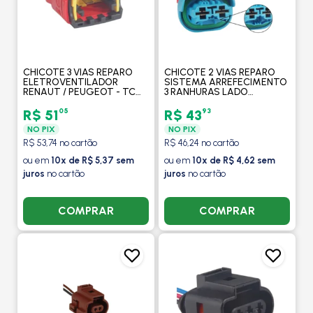
CHICOTE 3 VIAS REPARO
CHICOTE 2 VIAS REPARO
ELETROVENTILADOR
SISTEMA ARREFECIMENTO
RENAUT / PEUGEOT - TC
3 RANHURAS LADO
CHICOTES
ESQUERDO - TC CHICOTES
05
93
R$ 51
R$ 43
NO PIX
NO PIX
R$ 53,74 no cartão
R$ 46,24 no cartão
ou em
10x de R$ 5,37 sem
ou em
10x de R$ 4,62 sem
juros
no cartão
juros
no cartão
COMPRAR
COMPRAR