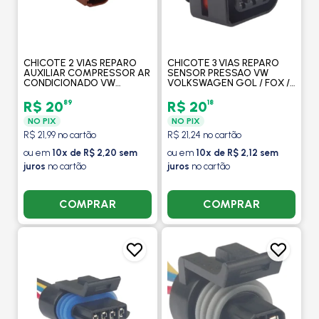
CHICOTE 2 VIAS REPARO
CHICOTE 3 VIAS REPARO
AUXILIAR COMPRESSOR AR
SENSOR PRESSAO VW
CONDICIONADO VW
VOLKSWAGEN GOL / FOX /
VOLKSWAGEN FOX - TC
GOLF - TC CHICOTES
CHICOTES
89
18
R$ 20
R$ 20
NO PIX
NO PIX
R$ 21,99 no cartão
R$ 21,24 no cartão
ou em
10x de R$ 2,20 sem
ou em
10x de R$ 2,12 sem
juros
no cartão
juros
no cartão
COMPRAR
COMPRAR