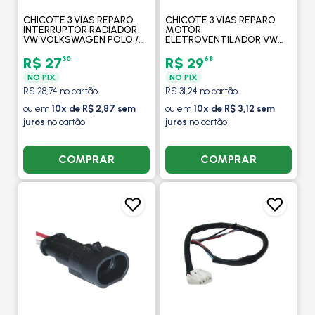
CHICOTE 3 VIAS REPARO
CHICOTE 3 VIAS REPARO
INTERRUPTOR RADIADOR
MOTOR
VW VOLKSWAGEN POLO /
ELETROVENTILADOR VW
GOLF - TC CHICOTES
VOLKSWAGEN FOX / POLO /
GOLF / BORA / PASSAT /
30
68
R$ 27
R$ 29
SPACE FOX / SAVEIRO - TC
NO PIX
NO PIX
CHICOTES
R$ 28,74 no cartão
R$ 31,24 no cartão
ou em
10x de R$ 2,87 sem
ou em
10x de R$ 3,12 sem
juros
no cartão
juros
no cartão
COMPRAR
COMPRAR