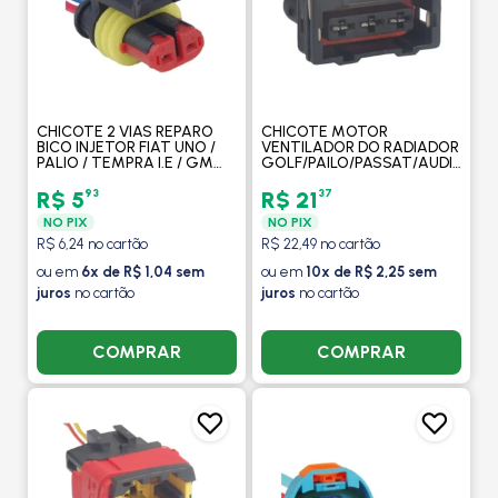
CHICOTE 2 VIAS REPARO
CHICOTE MOTOR
BICO INJETOR FIAT UNO /
VENTILADOR DO RADIADOR
PALIO / TEMPRA I.E / GM
GOLF/PAILO/PASSAT/AUDI/CORD
CHEVROLET CORSA - TC
1994 A 1998 3 VIAS FEMEA L-
CHICOTES
19/2 - TC CHICOTES
93
37
R$ 5
R$ 21
NO PIX
NO PIX
R$ 6,24 no cartão
R$ 22,49 no cartão
ou em
6x de R$ 1,04 sem
ou em
10x de R$ 2,25 sem
juros
no cartão
juros
no cartão
COMPRAR
COMPRAR