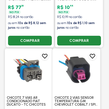
EM DIANTE / VW
VOLVO FH13 - TC CHICOTES
VOLKSWAGEN BORA 2000
18
44
R$ 77
R$ 10
A 2010 - TC CHICOTES
NO PIX
NO PIX
R$ 81,24 no cartão
R$ 10,99 no cartão
ou em
10x de R$ 8,12 sem
ou em
10x de R$ 1,10 sem
juros
no cartão
juros
no cartão
COMPRAR
COMPRAR
CHICOTE 7 VIAS AR
CHICOTE 2 VIAS SENSOR
CONDICIONADO FIAT
TEMPERATURA GM
DUCATO - TC CHICOTES
CHEVROLET COBALT / SPIN
/ ONIX - TC CHICOTES