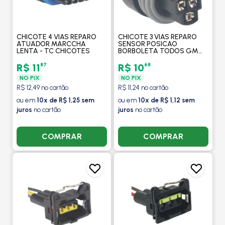
CHICOTE 4 VIAS REPARO
CHICOTE 3 VIAS REPARO
ATUADOR MARCCHA
SENSOR POSICAO
LENTA - TC CHICOTES
BORBOLETA TODOS GM
CHEVROLET - TC
CHICOTES
87
68
R$ 11
R$ 10
NO PIX
NO PIX
R$ 12,49 no cartão
R$ 11,24 no cartão
ou em
10x de R$ 1,25 sem
ou em
10x de R$ 1,12 sem
juros
no cartão
juros
no cartão
COMPRAR
COMPRAR