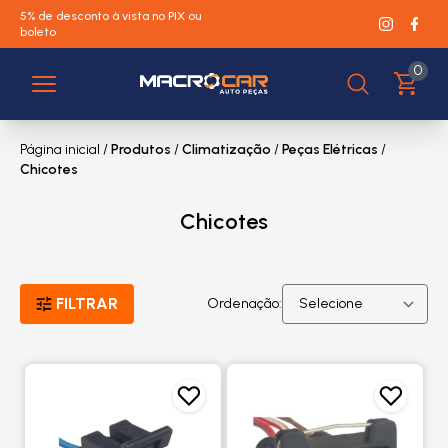
5% de desconto à vista no PIX ou
boleto
0
Página inicial
/
Produtos
/
Climatização
/
Peças Elétricas
/
Chicotes
Chicotes
FILTRAR
Ordenação: