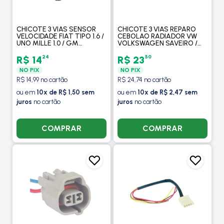
CHICOTE 3 VIAS SENSOR
CHICOTE 3 VIAS REPARO
VELOCIDADE FIAT TIPO 1.6 /
CEBOLAO RADIADOR VW
UNO MILLE 1.0 / GM
VOLKSWAGEN SAVEIRO /
CHEVROLET VECTRA GSI -
GOL 1.6/1.8/2.0 / PARATI /
TC CHICOTES
LOGUS / SEM AR - TC
24
50
R$ 14
R$ 23
CHICOTES
NO PIX
NO PIX
R$ 14,99 no cartão
R$ 24,74 no cartão
ou em
10x de R$ 1,50 sem
ou em
10x de R$ 2,47 sem
juros
no cartão
juros
no cartão
COMPRAR
COMPRAR