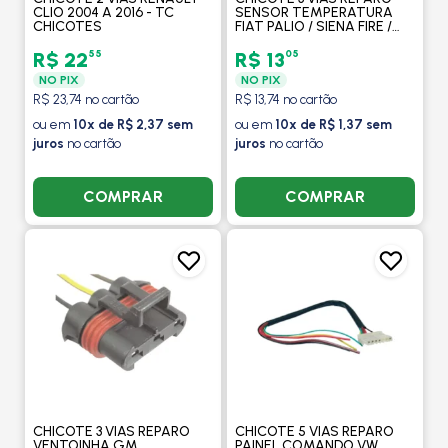
CLIO 2004 A 2016 - TC
SENSOR TEMPERATURA
CHICOTES
FIAT PALIO / SIENA FIRE /
STRADA / RENAULT CLIO /
TWINGO / KANGOO /
55
05
R$ 22
R$ 13
MAGANE - TC CHICOTES
NO PIX
NO PIX
R$ 23,74 no cartão
R$ 13,74 no cartão
ou em
10x de R$ 2,37 sem
ou em
10x de R$ 1,37 sem
juros
no cartão
juros
no cartão
COMPRAR
COMPRAR
CHICOTE 3 VIAS REPARO
CHICOTE 5 VIAS REPARO
VENTOINHA GM
PAINEL COMANDO VW