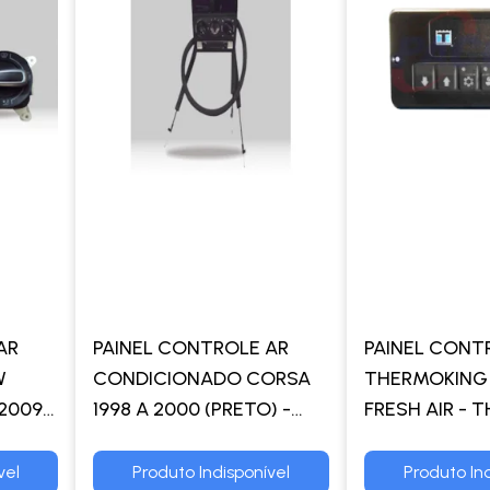
AR
PAINEL CONTROLE AR
PAINEL CON
W
CONDICIONADO CORSA
THERMOKING
2009
1998 A 2000 (PRETO) -
FRESH AIR -
O
TRW
vel
Produto Indisponível
Produto Ind