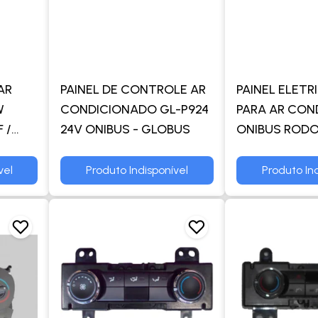
AR
PAINEL DE CONTROLE AR
PAINEL ELETR
W
CONDICIONADO GL-P924
PARA AR CON
 /
24V ONIBUS - GLOBUS
ONIBUS RODO
GLOBUS
vel
Produto Indisponível
Produto Ind