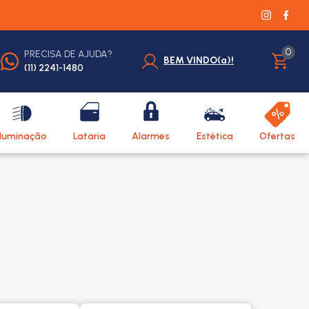
0
PRECISA DE AJUDA?
BEM VINDO(a)!
(11) 2241-1480
Iluminação
Lataria
Alarmes
Estética
Ofertas