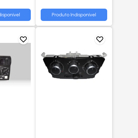
EM DIANTE - TRW
isponível
Produto Indisponível