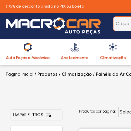
5% de desconto à vista no PIX ou boleto
Auto Peças e Mecânica
Arrefecimento
Climatização
Página inicial
/
Produtos
/
Climatização
/
Painéis do Ar 
Produtos por página:
LIMPAR FILTROS