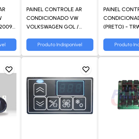
AR
PAINEL CONTROLE AR
PAINEL CONT
W
CONDICIONADO VW
CONDICIONA
2009
VOLKSWAGEN GOL /
(PRETO) - TR
O
SAVEIRO / VOYAGE G5
(SOMENTE AR QUENTE) -
vel
Produto Indisponível
Produto Ind
TRW