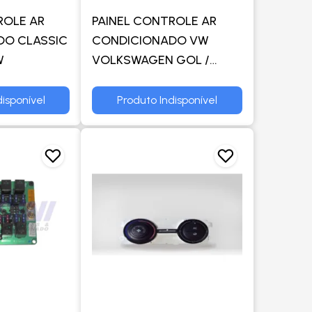
ROLE AR
PAINEL CONTROLE AR
DO CLASSIC
CONDICIONADO VW
W
VOLKSWAGEN GOL /
SAVEIRO / VOYAGE G5
(SOMENTE AR QUENTE) -
isponível
Produto Indisponível
TRW