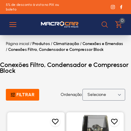
5% de desconto à vista no PIX ou
boleto
0
Página inicial
/
Produtos
/
Climatização
/
Conexões e Emendas
/
Conexões Filtro, Condensador e Compressor Block
Conexões Filtro, Condensador e Compressor
Block
FILTRAR
Ordenação: