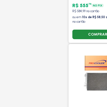
AR COM RESERVA
74
R$ 555
NO PIX
VALEO
R$ 584,99 no cartão
ou em
10x de R$ 58,50 
no cartão
COMPRA