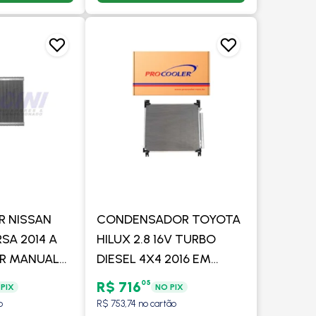
 NISSAN
CONDENSADOR TOYOTA
SA 2014 A
HILUX 2.8 16V TURBO
R MANUAL
DIESEL 4X4 2016 EM
 DENSO
DIANTE - PROCOOLER
05
R$ 716
PIX
NO PIX
o
R$ 753,74 no cartão