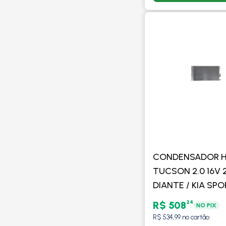
CONDENSADOR H
TUCSON 2.0 16V 
DIANTE / KIA SP
2.0 16V 2017 EM 
24
R$ 508
NO PIX
FLEX - PROCOOL
R$ 534,99 no cartão