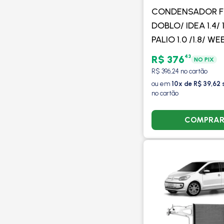
CONDENSADOR F
DOBLO/ IDEA 1.4/ 1
PALIO 1.0 /1.8/ W
1.6/1.8/ SIENA 1.0/1
43
R$ 376
NO PIX
STRADA 1.4/1.8 C
R$ 396,24 no cartão
MANUALPC20094
ou em
10x de R$ 39,62 
no cartão
COMPRA