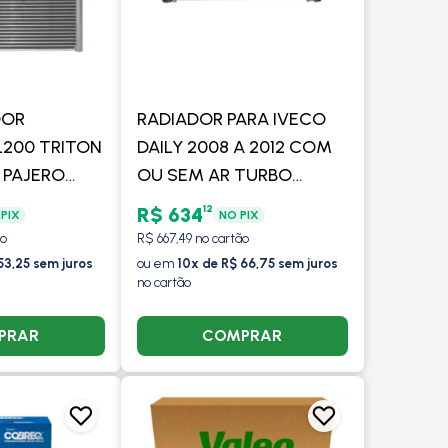
DOR
RADIADOR PARA IVECO
L200 TRITON
DAILY 2008 A 2012 COM
/ PAJERO
OU SEM AR TURBO
S 2008 A
DIESEL INTERCOOLER -
12
R$ 634
PIX
NO PIX
OOLER
PROCOOLER
ão
R$ 667,49 no cartão
53,25 sem juros
ou em
10x de R$ 66,75 sem juros
no cartão
PRAR
COMPRAR