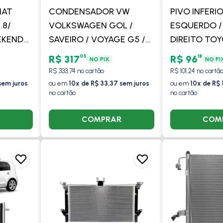
IAT
CONDENSADOR VW
PIVO INFERI
.8/
VOLKSWAGEN GOL /
ESQUERDO /
EEKEND
SAVEIRO / VOYAGE G5 /
DIREITO TO
.8/
G6 2008 EM DIANTE FOX
COROLLA 200
05
18
R$ 317
R$ 96
NO PIX
NO PI
OM AR /
/ POLO 2002 EM DIANTE -
FIELDER 2004
R$ 333,74 no cartão
R$ 101,24 no cartã
0
PROCOOLER
RAV4 2000 A
sem juros
ou em
10x de R$ 33,37 sem juros
ou em
10x de R$ 
no cartão
no cartão
VOLDA
R
COMPRAR
COM