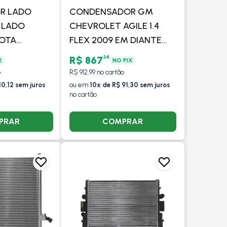
OR LADO
CONDENSADOR GM
 LADO
CHEVROLET AGILE 1.4
YOTA
FLEX 2009 EM DIANTE
2 A 2008 /
NOVA MONTANA 2011 EM
34
R$ 867
X
NO PIX
 A 2008 /
DIANTE COM FILTRO -
o
R$ 912,99 no cartão
 2005 -
MAHLE
10,12 sem juros
ou em
10x de R$ 91,30 sem juros
no cartão
PRAR
COMPRAR