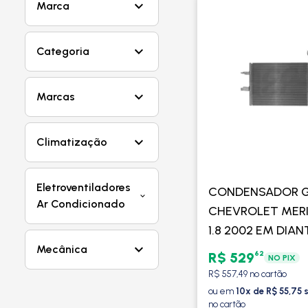
Marca
Categoria
Marcas
Climatização
Eletroventiladores
CONDENSADOR 
Ar Condicionado
CHEVROLET MERIV
1.8 2002 EM DIAN
PROCOOLER
Mecânica
62
R$ 529
NO PIX
R$ 557,49 no cartão
ou em
10x de R$ 55,75 
no cartão