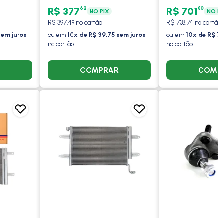
TORIO -
DESCARGA RETAS FLUXO
PROCOOLER
62
80
R$ 377
R$ 701
NO PIX
NO 
PARALELO - PROCOOLER
R$ 397,49 no cartão
R$ 738,74 no cartã
sem juros
ou em
10x de R$ 39,75 sem juros
ou em
10x de R$ 
no cartão
no cartão
R
COMPRAR
COM