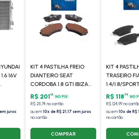
YUNDAI
KIT 4 PASTILHA FREIO
KIT 4 PASTIL
1.6 16V
DIANTEIRO SEAT
TRASEIRO FI
CORDOBA 1.8 GTI IBIZA
1.4/1.8/SPOR
1.8/2.0 1993 VW
/STILO 1.2 0
15
74
R$ 201
R$ 118
NO PIX
NO P
VOLKSWAGEN GOLF
1.4 01/04 /STI
R$ 211,74 no cartão
R$ 124,99 no cartã
1.8/2.0 95/98 PASSAT 1988
07/11 - COB
sem juros
ou em
10x de R$ 21,17 sem juros
ou em
10x de R$ 
no cartão
no cartão
- COBREQ
R
COMPRAR
COM