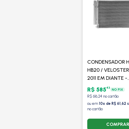
CONDENSADOR H
HB20 / VELOSTER 
2011 EM DIANTE -
PROCOOLER
43
R$ 585
NO PIX
R$ 616,24 no cartão
ou em
10x de R$ 61,62 
no cartão
COMPRA