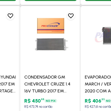
YUNDAI
CONDENSADOR GM
EVAPORADOR
2017 EM
CHEVROLET CRUZE 1.4
MARCH / VER
ORTAGE
16V TURBO 2017 EM
2020 COM A
DIANTE
DIANTE - PROCOOLER
PC500323 -
05
23
R$ 450
R$ 406
NO PIX
NO 
ER
R$ 473,74 no cartão
R$ 427,61 no cartã