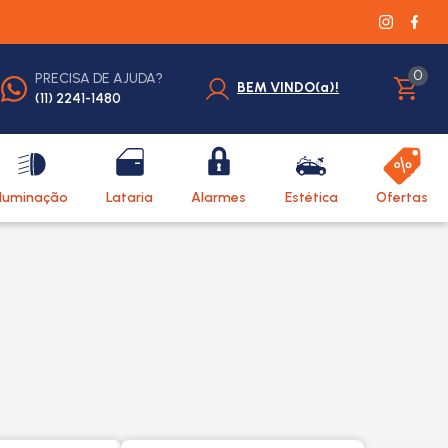
0
PRECISA DE AJUDA?
BEM VINDO(a)!
(11) 2241-1480
Iluminação
Lataria
Alarmes
Estética
Ofertas