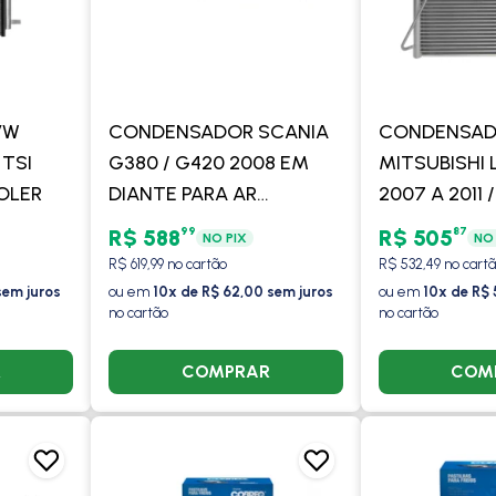
VW
CONDENSADOR SCANIA
CONDENSA
TSI
G380 / G420 2008 EM
MITSUBISHI 
OLER
DIANTE PARA AR
2007 A 2011 
ADAPTADO -
DAKAR TODO
99
87
R$ 588
R$ 505
NO PIX
NO 
PROCOOLER
2011 - PROC
R$ 619,99 no cartão
R$ 532,49 no cart
sem juros
ou em
10x de R$ 62,00 sem juros
ou em
10x de R$ 
no cartão
no cartão
R
COMPRAR
COM