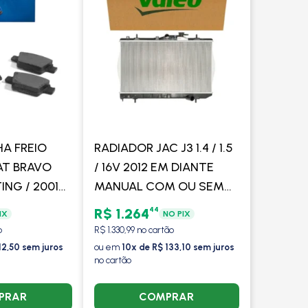
HA FREIO
RADIADOR JAC J3 1.4 / 1.5
AT BRAVO
/ 16V 2012 EM DIANTE
TING / 2001
MANUAL COM OU SEM
2/02 /STILO
AR - VALEO
44
R$ 1.264
IX
NO PIX
LO 1.8/1.9
o
R$ 1.330,99 no cartão
REQ
12,50 sem juros
ou em
10x de R$ 133,10 sem juros
no cartão
PRAR
COMPRAR