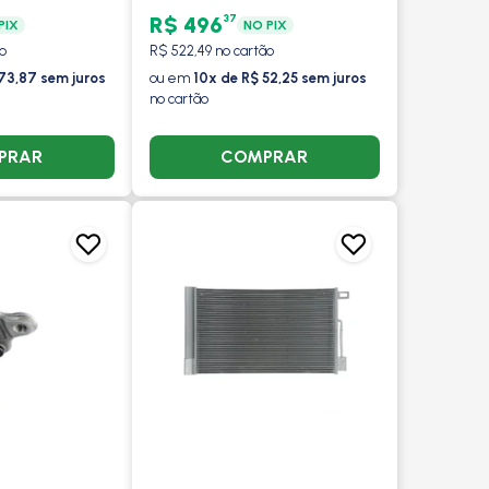
DIANTE - PROCOOLER
37
R$ 496
PIX
NO PIX
o
R$ 522,49 no cartão
73,87 sem juros
ou em
10x de R$ 52,25 sem juros
no cartão
PRAR
COMPRAR