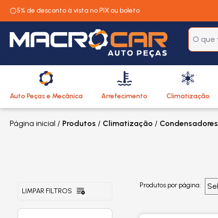
5% de desconto à vista no PIX ou boleto
Auto Peças e Mecânica
Arrefecimento
Climatização
Página inicial
/
Produtos
/
Climatização
/
Condensadores
Produtos por página:
LIMPAR FILTROS