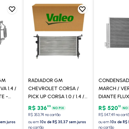
GM
RADIADOR GM
CONDENSAD
A 1.4 /
CHEVROLET CORSA /
MARCH / VER
TE -
PICK UP CORSA 1.0 / 1.4 /
DIANTE FLU
1.6 1994 EM DIANTE SEM
- PROCOOLE
05
12
R$ 336
R$ 520
NO PIX
NO 
AR - VALEO
R$ 353,74 no cartão
R$ 547,49 no cart
sem juros
ou em
10x de R$ 35,37 sem juros
ou em
10x de R$ 
no cartão
no cartão