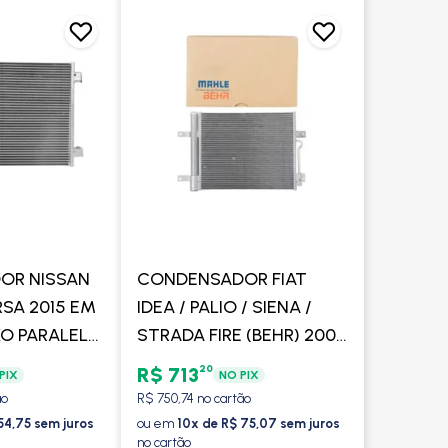
OR NISSAN
CONDENSADOR FIAT
SA 2015 EM
IDEA / PALIO / SIENA /
XO PARALELO
STRADA FIRE (BEHR) 2009
R
EM DIANTE - MAHLE
20
R$ 713
PIX
NO PIX
ão
R$ 750,74 no cartão
54,75 sem juros
ou em
10x de R$ 75,07 sem juros
no cartão