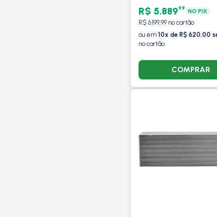
99
R$ 5.889
NO PIX
R$ 6.199,99 no cartão
ou em
10x de R$ 620,00 s
no cartão
COMPRAR