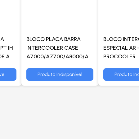
RA
BLOCO PLACA BARRA
BLOCO INTE
PT IH
INTERCOOLER CASE
ESPECIAL AR 
08 A
A7000/A7700/A8000/A8800
PROCOOLER
FPT IH C9 358 DIESEL
2008 A 2014
vel
Produto Indisponível
Produto Ind