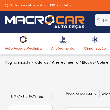
5% de desconto à vista no PIX ou boleto
Auto Peças e Mecânica
Arrefecimento
Climatização
Página inicial
/
Produtos
/
Arrefecimento
/
Blocos (Colmei
Produtos por página:
LIMPAR FILTROS