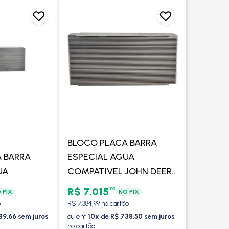
BLOCO PLACA BARRA
 BARRA
ESPECIAL AGUA
UA
COMPATIVEL JOHN DEERE
3520 COM LATERAL
74
R$ 7.015
 PIX
NO PIX
o
R$ 7.384,99 no cartão
89,66 sem juros
ou em
10x de R$ 738,50 sem juros
no cartão