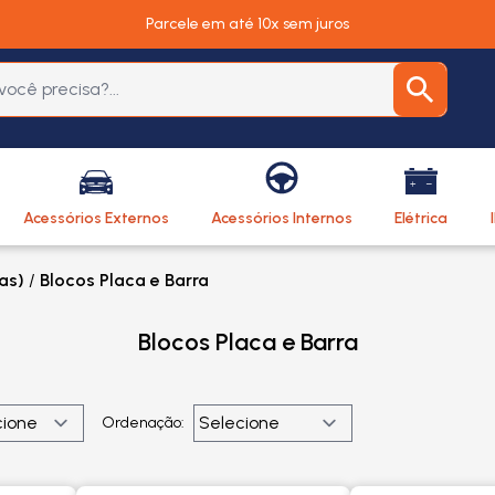
Parcele em até 10x sem juros
Acessórios Externos
Acessórios Internos
Elétrica
as)
/
Blocos Placa e Barra
Blocos Placa e Barra
Ordenação: