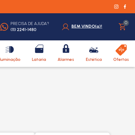
0
PRECISA DE AJUDA?
BEM VINDO(a)!
(11) 2241-1480
Iluminação
Lataria
Alarmes
Estética
Ofertas