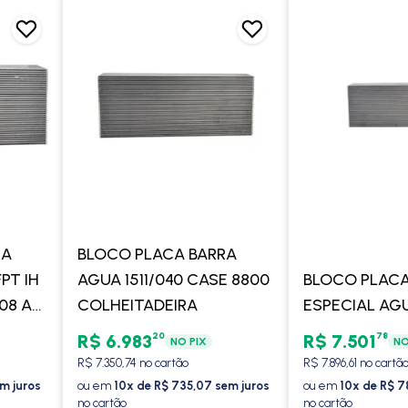
RA
BLOCO PLACA BARRA
PT IH
AGUA 1511/040 CASE 8800
BLOCO PLACA
08 A
COLHEITADEIRA
ESPECIAL AG
20
78
R$ 6.983
R$ 7.501
NO PIX
NO
R$ 7.350,74 no cartão
R$ 7.896,61 no cartã
em juros
ou em
10x de R$ 735,07 sem juros
ou em
10x de R$ 7
no cartão
no cartão