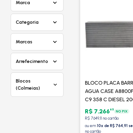
Marca
Categoria
Marcas
Arrefecimento
Blocos
BLOCO PLACA BAR
(Colmeias)
AGUA CASE A8800F
C9 358 C DIESEL 20
2014
65
R$ 7.266
NO PIX
R$ 7.649,11 no cartão
ou em
10x de R$ 764,91 s
no cartão