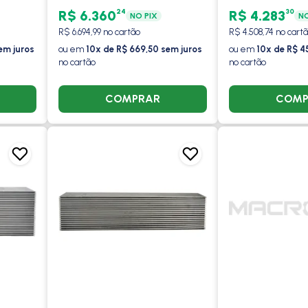
3510 / 3520
24
30
R$ 6.360
R$ 4.283
NO PIX
NO
R$ 6.694,99 no cartão
R$ 4.508,74 no cart
em juros
ou em
10x de R$ 669,50 sem juros
ou em
10x de R$ 4
no cartão
no cartão
COMPRAR
COMP