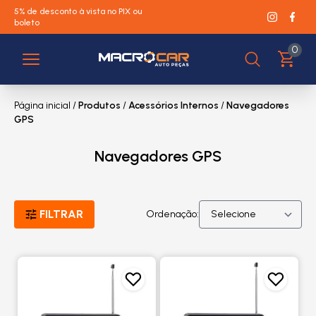
5% de desconto à vista no PIX ou
boleto
0
Página inicial
/
Produtos
/
Acessórios Internos
/
Navegadores
GPS
Navegadores GPS
FILTRAR
Ordenação: