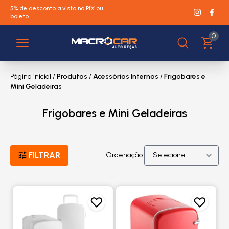
5% de desconto à vista no PIX ou
boleto
0
Página inicial
/
Produtos
/
Acessórios Internos
/
Frigobares e
Mini Geladeiras
Frigobares e Mini Geladeiras
FILTRAR
Ordenação: