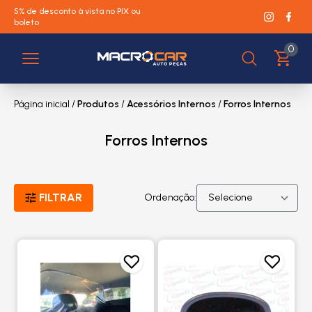
5% de desconto à vista no PIX ou
boleto
0
Página inicial
/
Produtos
/
Acessórios Internos
/
Forros Internos
Forros Internos
FILTRAR
Ordenação: