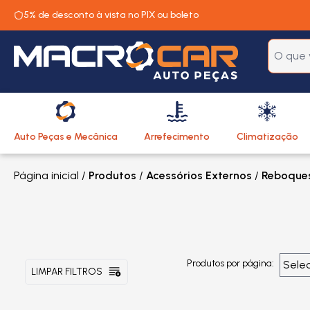
5% de desconto à vista no PIX ou boleto
Auto Peças e Mecânica
Arrefecimento
Climatização
Página inicial
/
Produtos
/
Acessórios Externos
/
Reboque
Produtos por página:
LIMPAR FILTROS