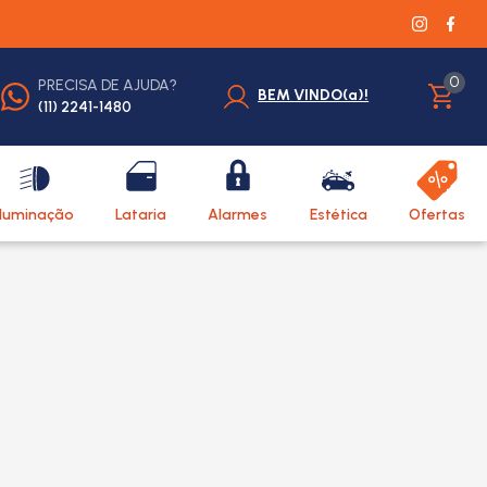
0
PRECISA DE AJUDA?
BEM VINDO(a)!
(11) 2241-1480
Iluminação
Lataria
Alarmes
Estética
Ofertas