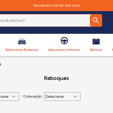
Parcele em até 10x sem juros
Acessórios Externos
Acessórios Internos
Elétrica
s
Reboques
Ordenação: