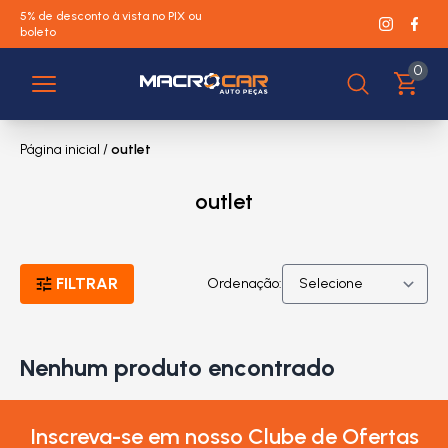
5% de desconto à vista no PIX ou
boleto
0
Página inicial
/
outlet
outlet
FILTRAR
Ordenação:
Nenhum produto encontrado
Inscreva-se em nosso Clube de Ofertas