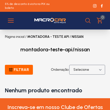
5% de desconto à vista no PIX ou
boleto
0
Página inicial
/
MONTADORA - TESTE API
/
NISSAN
montadora-teste-api/nissan
FILTRAR
Ordenação:
Nenhum produto encontrado
Inscreva-se em nosso Clube de Ofertas