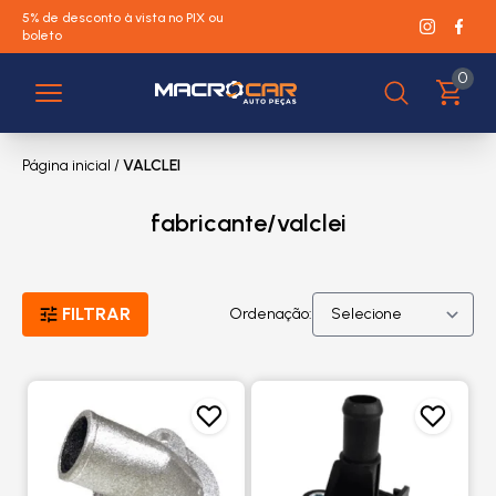
5% de desconto à vista no PIX ou
boleto
0
Página inicial
/
VALCLEI
fabricante/valclei
FILTRAR
Ordenação: