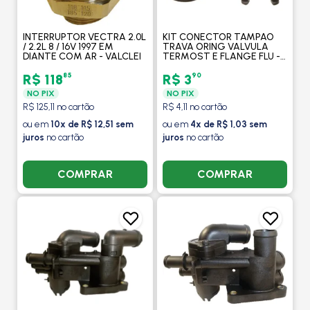
INTERRUPTOR VECTRA 2.0L
KIT CONECTOR TAMPAO
/ 2.2L 8 / 16V 1997 EM
TRAVA ORING VALVULA
DIANTE COM AR - VALCLEI
TERMOST E FLANGE FLU -
VALCLEI
85
90
R$ 118
R$ 3
NO PIX
NO PIX
R$ 125,11 no cartão
R$ 4,11 no cartão
ou em
10x de R$ 12,51 sem
ou em
4x de R$ 1,03 sem
juros
no cartão
juros
no cartão
COMPRAR
COMPRAR