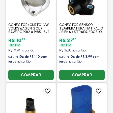
CONECTOR (CURTO) VW
CONECTOR SENSOR
VOLKSWAGEN GOL /
TEMPERATURA FIAT PALIO
SAVEIRO 1982 A 1985 1.6 / 1.8
/ SIENA / STRADA / DOBLO
/ PARATI / V - VALCLEI
1.0/1.3 - VALCLEI
44
87
R$ 10
R$ 37
NO PIX
NO PIX
R$ 10,99 no cartão
R$ 39,86 no cartão
ou em
10x de R$ 1,10 sem
ou em
10x de R$ 3,99 sem
juros
no cartão
juros
no cartão
COMPRAR
COMPRAR