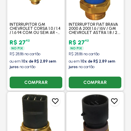
INTERRUPITOR GM
INTERRUPTOR FIAT BRAVA
CHEVROLET CORSA 1.0 / 1.4
2000 A 2001 1.6 / 16V / GM
/ 1.6 94 COM OU SEM AR -
CHEVROLET ASTRA 1.8 / 2.0
VALCLEI
95 - VALCLEI
42
42
R$ 27
R$ 27
NO PIX
NO PIX
R$ 28,86 no cartão
R$ 28,86 no cartão
ou em
10x de R$ 2,89 sem
ou em
10x de R$ 2,89 sem
juros
no cartão
juros
no cartão
COMPRAR
COMPRAR