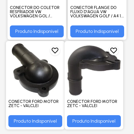
CONECTOR DO COLETOR
CONECTOR FLANGE DO
RESFRIADOR VW
FLUXO D'AGUA VW
VOLKSWAGEN GOL /
VOLKSWAGEN GOLF / A4 1.6
VOYAGE / PARATI / SAVEIRO
/ 1.8 / 2.0 2.8 - VALCLEI
- VALCLEI
Produto Indisponível
Produto Indisponível
CONECTOR FORD MOTOR
CONECTOR FORD MOTOR
ZETC - VALCLEI
ZETC - VALCLEI
Produto Indisponível
Produto Indisponível