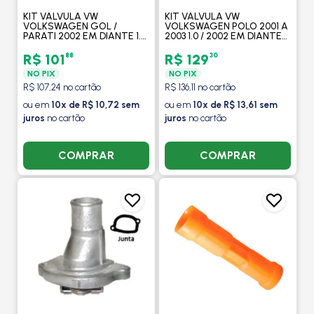
KIT VALVULA VW
KIT VALVULA VW
VOLKSWAGEN GOL /
VOLKSWAGEN POLO 2001 A
PARATI 2002 EM DIANTE 1.0
2003 1.0 / 2002 EM DIANTE
COM AR - VALCLEI
1.4 - VALCLEI
88
30
R$ 101
R$ 129
NO PIX
NO PIX
R$ 107,24 no cartão
R$ 136,11 no cartão
ou em
10x de R$ 10,72 sem
ou em
10x de R$ 13,61 sem
juros
no cartão
juros
no cartão
COMPRAR
COMPRAR