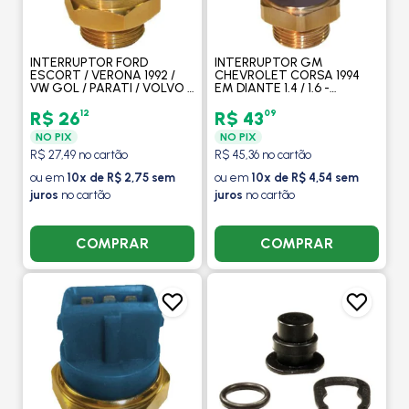
INTERRUPTOR FORD
INTERRUPTOR GM
ESCORT / VERONA 1992 /
CHEVROLET CORSA 1994
VW GOL / PARATI / VOLVO -
EM DIANTE 1.4 / 1.6 -
VALCLEI
VALCLEI
12
09
R$ 26
R$ 43
NO PIX
NO PIX
R$ 27,49 no cartão
R$ 45,36 no cartão
ou em
10x de R$ 2,75 sem
ou em
10x de R$ 4,54 sem
juros
no cartão
juros
no cartão
COMPRAR
COMPRAR