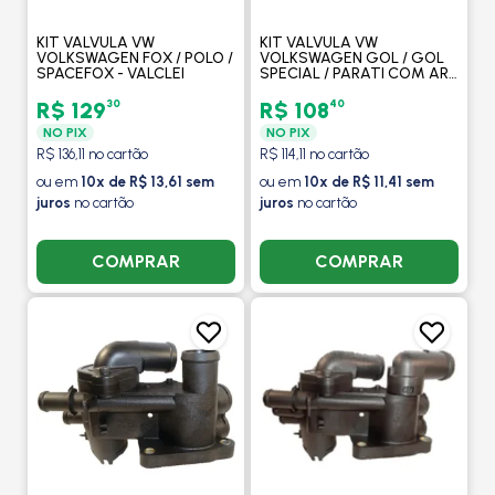
KIT VALVULA VW
KIT VALVULA VW
VOLKSWAGEN FOX / POLO /
VOLKSWAGEN GOL / GOL
SPACEFOX - VALCLEI
SPECIAL / PARATI COM AR -
VALCLEI
30
40
R$ 129
R$ 108
NO PIX
NO PIX
R$ 136,11 no cartão
R$ 114,11 no cartão
ou em
10x de R$ 13,61 sem
ou em
10x de R$ 11,41 sem
juros
no cartão
juros
no cartão
COMPRAR
COMPRAR