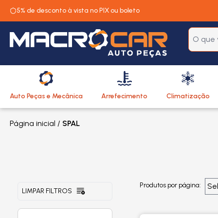
5% de desconto à vista no PIX ou boleto
Auto Peças e Mecânica
Arrefecimento
Climatização
Página inicial
/
SPAL
Produtos por página:
LIMPAR FILTROS