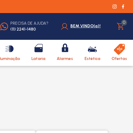
0
PRECISA DE AJUDA?
BEM VINDO(a)!
(11) 2241-1480
Iluminação
Lataria
Alarmes
Estética
Ofertas