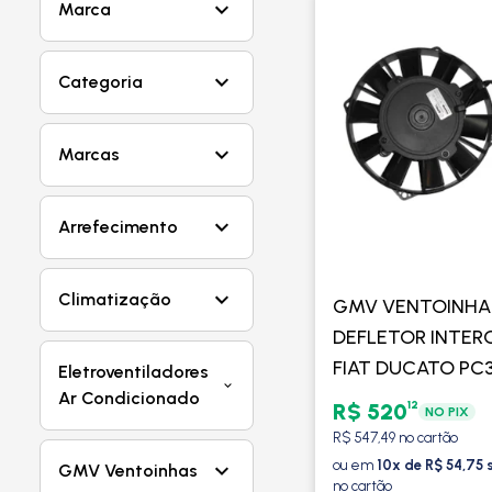
Marca
Categoria
Marcas
Arrefecimento
Climatização
GMV VENTOINHA
DEFLETOR INTER
FIAT DUCATO PC
Eletroventiladores
- SPAL
Ar Condicionado
12
R$ 520
NO PIX
R$ 547,49 no cartão
ou em
10x de R$ 54,75 
GMV Ventoinhas
no cartão