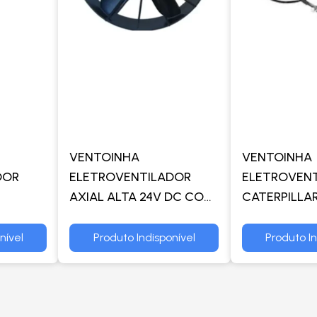
VENTOINHA
VENTOINHA
DOR
ELETROVENTILADOR
ELETROVEN
AXIAL ALTA 24V DC COM
CATERPILLAR
ESCOVA - SPAL
IL /
nível
Produto Indisponível
Produto In
E OLEO