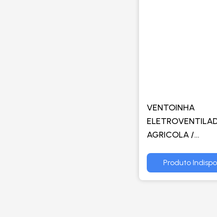
VENTOINHA
ELETROVENTILA
AGRICOLA /
EQUIPAMENTOS
CONSTRUCAO CIV
Produto Indispo
RESFRIAMENTO D
DE CAMINHOES E
OUTROS - SPAL