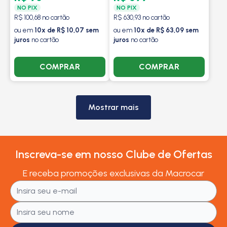
NO PIX
NO PIX
R$ 100,68 no cartão
R$ 630,93 no cartão
ou em
10x de R$ 10,07 sem
ou em
10x de R$ 63,09 sem
juros
no cartão
juros
no cartão
COMPRAR
COMPRAR
Mostrar mais
Inscreva-se em nosso Clube de Ofertas
E receba promoções exclusivas da Macrocar