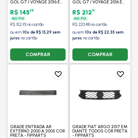
GOL G7 / VOYAGE 2016 EM
GOL G7 / VOYAGE 2016 EM
DIANTE COR PRETA -
DIANTE COR PRETA COM
FIPPARTS
FRISO CROMADO
28
31
R$ 145
R$ 212
COMPLETO - FIPPARTS
NO PIX
NO PIX
R$ 152,93 no cartão
R$ 223,48 no cartão
ou em
10x de R$ 15,29 sem
ou em
10x de R$ 22,35 sem
juros
no cartão
juros
no cartão
COMPRAR
COMPRAR
GRADE ENTRADA AR
GRADE FIAT ARGO 2017 EM
EXTERNO 2000 A 2005 COR
DIANTE TODOS COR PRETA
PRETA - FIPPARTS
- FIPPARTS