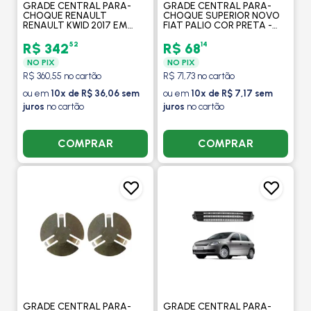
GRADE CENTRAL PARA-
GRADE CENTRAL PARA-
CHOQUE RENAULT
CHOQUE SUPERIOR NOVO
RENAULT KWID 2017 EM
FIAT PALIO COR PRETA -
DIANTE COR PRETA -
FIPPARTS
FIPPARTS
52
14
R$ 342
R$ 68
NO PIX
NO PIX
R$ 360,55 no cartão
R$ 71,73 no cartão
ou em
10x de R$ 36,06 sem
ou em
10x de R$ 7,17 sem
juros
no cartão
juros
no cartão
COMPRAR
COMPRAR
GRADE CENTRAL PARA-
GRADE CENTRAL PARA-