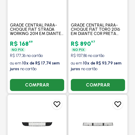
GRADE CENTRAL PARA-
GRADE CENTRAL PARA-
CHOQUE FIAT STRADA
CHOQUE FIAT TORO 2016
WORKING 2014 EM DIANTE
EM DIANTE COR PRETA
CINZA - FIPPARTS
COM CAPA BLACK PIANO /
FRISOS CROMADO -
49
97
R$ 168
R$ 890
FIPPARTS
NO PIX
NO PIX
R$ 177,36 no cartão
R$ 937,86 no cartão
ou em
10x de R$ 17,74 sem
ou em
10x de R$ 93,79 sem
juros
no cartão
juros
no cartão
COMPRAR
COMPRAR