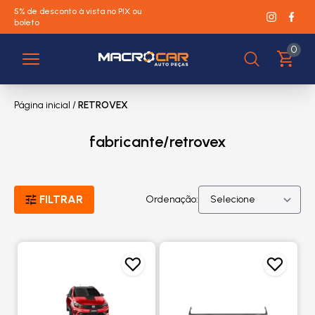
5% de desconto à vista no PIX ou
boleto
0
Página inicial
/
RETROVEX
fabricante/retrovex
FILTRAR
Ordenação: