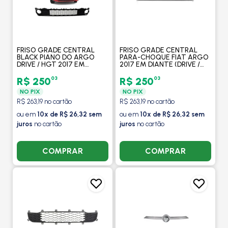
FRISO GRADE CENTRAL
FRISO GRADE CENTRAL
BLACK PIANO DO ARGO
PARA-CHOQUE FIAT ARGO
DRIVE / HGT 2017 EM
2017 EM DIANTE (DRIVE /
DIANTE - FIPPARTS
HGT) COR PRATA -
FIPPARTS
03
03
R$ 250
R$ 250
NO PIX
NO PIX
R$ 263,19 no cartão
R$ 263,19 no cartão
ou em
10x de R$ 26,32 sem
ou em
10x de R$ 26,32 sem
juros
no cartão
juros
no cartão
COMPRAR
COMPRAR