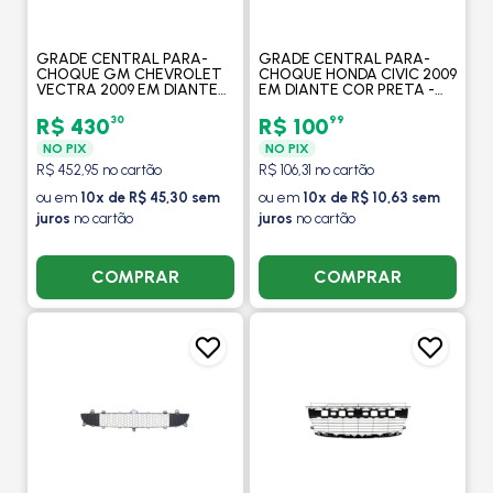
GRADE CENTRAL PARA-
GRADE CENTRAL PARA-
CHOQUE GM CHEVROLET
CHOQUE HONDA CIVIC 2009
VECTRA 2009 EM DIANTE
EM DIANTE COR PRETA -
COR PRETA COM
FIPPARTS
MOLDURA CROMADO
30
99
R$ 430
R$ 100
FRISO CROMADO -
NO PIX
NO PIX
FIPPARTS
R$ 452,95 no cartão
R$ 106,31 no cartão
ou em
10x de R$ 45,30 sem
ou em
10x de R$ 10,63 sem
juros
no cartão
juros
no cartão
COMPRAR
COMPRAR