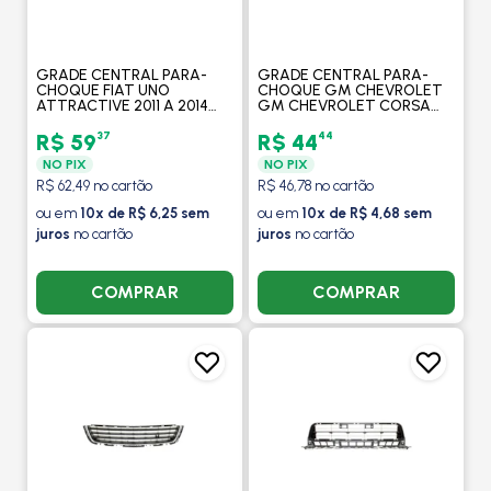
GRADE CENTRAL PARA-
GRADE CENTRAL PARA-
CHOQUE FIAT UNO
CHOQUE GM CHEVROLET
ATTRACTIVE 2011 A 2014
GM CHEVROLET CORSA
COR PRETA - FIPPARTS
CLASSISC 2010 A 2016 COR
PRETA - FIPPARTS
37
44
R$ 59
R$ 44
NO PIX
NO PIX
R$ 62,49 no cartão
R$ 46,78 no cartão
ou em
10x de R$ 6,25 sem
ou em
10x de R$ 4,68 sem
juros
no cartão
juros
no cartão
COMPRAR
COMPRAR