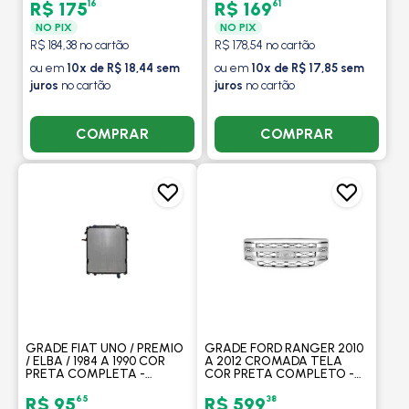
- FIPPARTS
16
61
R$ 175
R$ 169
NO PIX
NO PIX
R$ 184,38 no cartão
R$ 178,54 no cartão
ou em
10x de R$ 18,44 sem
ou em
10x de R$ 17,85 sem
juros
no cartão
juros
no cartão
COMPRAR
COMPRAR
GRADE FIAT UNO / PREMIO
GRADE FORD RANGER 2010
/ ELBA / 1984 A 1990 COR
A 2012 CROMADA TELA
PRETA COMPLETA -
COR PRETA COMPLETO -
FIPPARTS
FIPPARTS
65
38
R$ 95
R$ 599