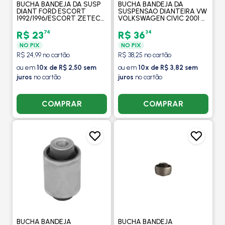
BUCHA BANDEJA DA SUSP
BUCHA BANDEJA DA
DIANT FORD ESCORT
SUSPENSAO DIANTEIRA VW
1992/1996/ESCORT ZETEC
VOLKSWAGEN CIVIC 2001 A
1997/2003/ FIESTA 1994/1995
2006 / NEW CIVIC 2007 A
/ KA 1997/2007/ VERONA
2011 - MOBENSANI
74
34
R$ 23
R$ 36
93/96 - MOBENSANI
NO PIX
NO PIX
R$ 24,99 no cartão
R$ 38,25 no cartão
ou em
10x de R$ 2,50 sem
ou em
10x de R$ 3,82 sem
juros
no cartão
juros
no cartão
COMPRAR
COMPRAR
BUCHA BANDEJA
BUCHA BANDEJA