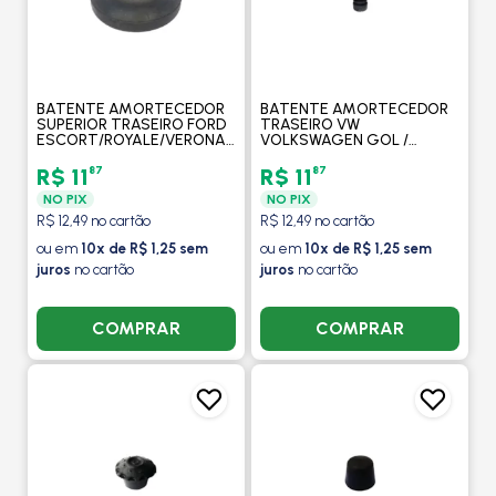
BATENTE AMORTECEDOR
BATENTE AMORTECEDOR
SUPERIOR TRASEIRO FORD
TRASEIRO VW
ESCORT/ROYALE/VERONA/VERSAILLES
VOLKSWAGEN GOL /
1991 A 1996/ VW GOL G3/ 64/
PARATI / VOYAGE / 1980 A
LOGUS/ PARATI -
1995 / SAVEIRO 1982 A 1997 -
87
87
R$ 11
R$ 11
MOBENSANI
MOBENSANI
NO PIX
NO PIX
R$ 12,49 no cartão
R$ 12,49 no cartão
ou em
10x de R$ 1,25 sem
ou em
10x de R$ 1,25 sem
juros
no cartão
juros
no cartão
COMPRAR
COMPRAR