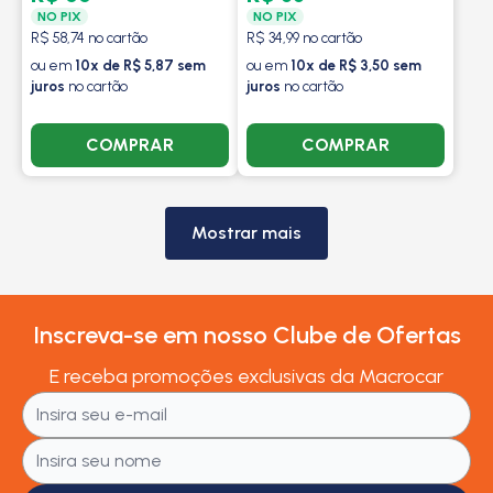
NO PIX
NO PIX
R$ 58,74 no cartão
R$ 34,99 no cartão
ou em
10x de R$ 5,87 sem
ou em
10x de R$ 3,50 sem
juros
no cartão
juros
no cartão
COMPRAR
COMPRAR
Mostrar mais
Inscreva-se em nosso Clube de Ofertas
E receba promoções exclusivas da Macrocar