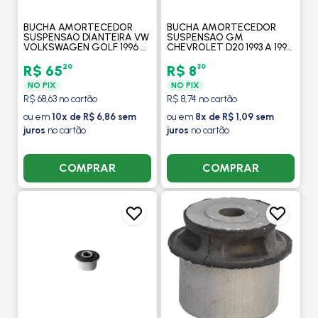
BUCHA AMORTECEDOR
BUCHA AMORTECEDOR
SUSPENSAO DIANTEIRA VW
SUSPENSAO GM
VOLKSWAGEN GOLF 1996 A
CHEVROLET D20 1993 A 1997
1998 / PASSAT 1994 A 1997 /
DIANTEIRA/TRASEIRA -
COM ROLAMENTO -
MOBENSANI
20
30
R$ 65
R$ 8
MOBENSANI
NO PIX
NO PIX
R$ 68,63 no cartão
R$ 8,74 no cartão
ou em
10x de R$ 6,86 sem
ou em
8x de R$ 1,09 sem
juros
no cartão
juros
no cartão
COMPRAR
COMPRAR