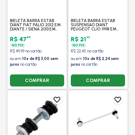
BIELETA BARRA ESTAB
BIELETA BARRA ESTAB
DIANT FIAT PALIO 2012 EM
SUSPENSAO DIANT
DIANTE / SIENA 2013 EM
PEUGEOT CLIO 1998 EM
DIANTE / UNO 2006 A 2007
DIANTE / KANGOO 1997 EM
/ LADO ESQUERDO/DIREITO
DIANTE LADOS DIREITO /
49
33
R$ 47
R$ 21
- MOBENSANI
ESQUERDO - MOBENSANI
NO PIX
NO PIX
R$ 49,99 no cartão
R$ 22,45 no cartão
ou em
10x de R$ 5,00 sem
ou em
10x de R$ 2,24 sem
juros
no cartão
juros
no cartão
COMPRAR
COMPRAR