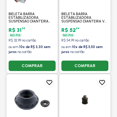
BIELETA BARRA
BIELETA BARRA
ESTABILIZADORA
ESTABILIZADORA
SUSPENSAO DIANTEIRA
SUSPENSAO DIANTEIRA VW
TOYOTA ETIOS 2013 EM
VOLKSWAGEN GOL G-5
DIANTE - MOBENSANI
1.0/1.6 / SAVEIRO / VOYAGE
34
24
R$ 31
R$ 52
2009 EM DIANTE -
NO PIX
NO PIX
MOBENSANI
R$ 32,99 no cartão
R$ 54,99 no cartão
ou em
10x de R$ 3,30 sem
ou em
10x de R$ 5,50 sem
juros
no cartão
juros
no cartão
COMPRAR
COMPRAR