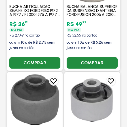
BUCHA ARTICULACAO
BUCHA BALANCA SUPERIOR
SEMI-EIXO FORD F350 1972
DA SUSPENSAO DIANTEIRA
A 1977 / F2000 1975 A 1977 /
FORD FUSION 2006 A 2010 -
F4000 1975 A 1998
MOBENSANI
SUSPENSAO DIANTEIRA -
12
92
R$ 26
R$ 49
MOBENSANI
NO PIX
NO PIX
R$ 27,49 no cartão
R$ 52,55 no cartão
ou em
10x de R$ 2,75 sem
ou em
10x de R$ 5,26 sem
juros
no cartão
juros
no cartão
COMPRAR
COMPRAR