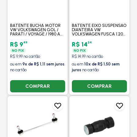
BATENTE BUCHA MOTOR
BATENTE EIXO SUSPENSAO
VW VOLKSWAGEN GOL /
DIANTEIRA VW
PARATI / VOYAGE / 1980 A
VOLKSWAGEN FUSCA 1.200
1986 / PASSAT 1974 A 1989 /
/ 1.300 / 1.500 / 1.600 / 1967
DIANTEIRO - MOBENSANI
EM DIANTE - MOBENSANI
49
24
R$ 9
R$ 14
NO PIX
NO PIX
R$ 9,99 no cartão
R$ 14,99 no cartão
ou em
9x de R$ 1,11 sem juros
ou em
10x de R$ 1,50 sem
no cartão
juros
no cartão
COMPRAR
COMPRAR