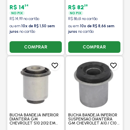
2008 / PARATI 1996 > /
MOBENSANI
SAVEIRO 1997 A 2008 -
24
28
R$ 14
R$ 82
MOBENSANI
NO PIX
NO PIX
R$ 14,99 no cartão
R$ 86,61 no cartão
ou em
10x de R$ 1,50 sem
ou em
10x de R$ 8,66 sem
juros
no cartão
juros
no cartão
COMPRAR
COMPRAR
BUCHA BANDEJA INFERIOR
BUCHA BANDEJA INFERIOR
DIANTEIRA GM
SUSPENSAO DIANTEIRA
CHEVROLET S10 2012 EM
GM CHEVROLET A10 / C10 /
DIANTE - MOBENSANI
D10 / A20 / C10 / D20 / 1985 A