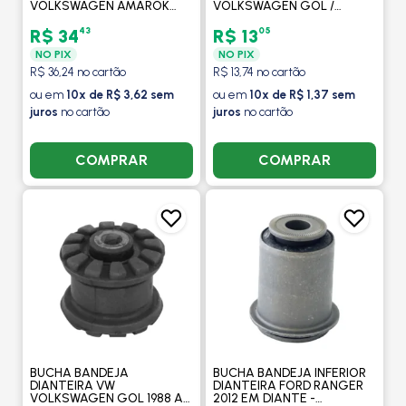
VOLKSWAGEN AMAROK
VOLKSWAGEN GOL /
2010 EM DIANTE -
PARATI / 1980 A 1995 /
MOBENSANI
PASSAT 1983 A 1989 /
43
05
R$ 34
R$ 13
SAVEIRO 1982 A 1996 -
NO PIX
NO PIX
MOBENSANI
R$ 36,24 no cartão
R$ 13,74 no cartão
ou em
10x de R$ 3,62 sem
ou em
10x de R$ 1,37 sem
juros
no cartão
juros
no cartão
COMPRAR
COMPRAR
BUCHA BANDEJA
BUCHA BANDEJA INFERIOR
DIANTEIRA VW
DIANTEIRA FORD RANGER
VOLKSWAGEN GOL 1988 A
2012 EM DIANTE -