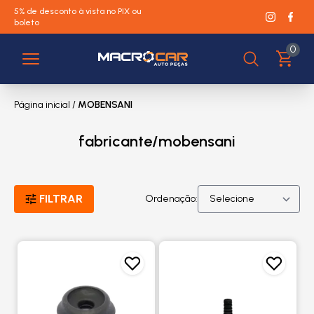
5% de desconto à vista no PIX ou
boleto
0
Página inicial
/
MOBENSANI
fabricante/mobensani
FILTRAR
Ordenação: