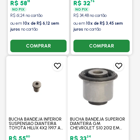
1996 - MOBENSANI
18
76
R$ 58
R$ 32
NO PIX
NO PIX
R$ 61,24 no cartão
R$ 34,48 no cartão
ou em
10x de R$ 6,12 sem
ou em
10x de R$ 3,45 sem
juros
no cartão
juros
no cartão
COMPRAR
COMPRAR
BUCHA BANDEJA INFERIOR
BUCHA BANDEJA SUPERIOR
SUSPENSAO DIANTEIRA
DIANTEIRA GM
TOYOTA HILUX 4X2 1997 A
CHEVROLET S10 2012 EM
2004 - MOBENSANI
DAINTE Ø 29 MM -
MOBENSANI
80
24
R$ 55
R$ 33