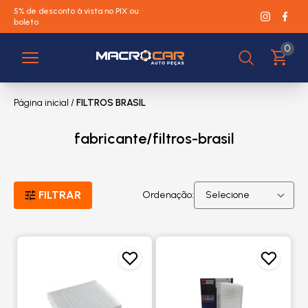
5% de desconto à vista no PIX ou
boleto
0
Página inicial
/
FILTROS BRASIL
fabricante/filtros-brasil
FILTRAR
Ordenação: