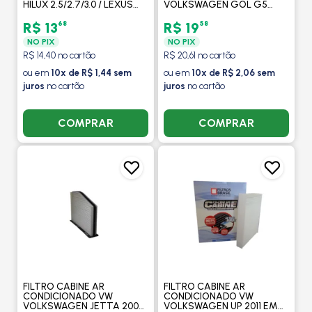
HILUX 2.5/2.7/3.0 / LEXUS
VOLKSWAGEN GOL G5
350 2006 EM DIANTE / RAV4
2008 A 2012 / POLO 2001 A
2008 EM DIANTE - FILTROS
2012 / VOYAGE 2008 A 2012
68
58
R$ 13
R$ 19
BRASIL
- FILTROS BRASIL
NO PIX
NO PIX
R$ 14,40 no cartão
R$ 20,61 no cartão
ou em
10x de R$ 1,44 sem
ou em
10x de R$ 2,06 sem
juros
no cartão
juros
no cartão
COMPRAR
COMPRAR
FILTRO CABINE AR
FILTRO CABINE AR
CONDICIONADO VW
CONDICIONADO VW
VOLKSWAGEN JETTA 2005
VOLKSWAGEN UP 2011 EM