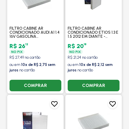
FILTRO CABINE AR
FILTRO CABINE AR
CONDICIONADO AUDI A1 1.4
CONDICIONADO ETIOS 1.3 E
16V GASOLINA
1.5 2012 EM DIANTE -
AUTOMATICO 2010 EM
FILTROS BRASIL
DIANTE / 2.0 16V GASOLINA
12
18
R$ 26
R$ 20
2013 EM DIANTE - FILTROS
NO PIX
NO PIX
BRASIL
R$ 27,49 no cartão
R$ 21,24 no cartão
ou em
10x de R$ 2,75 sem
ou em
10x de R$ 2,12 sem
juros
no cartão
juros
no cartão
COMPRAR
COMPRAR