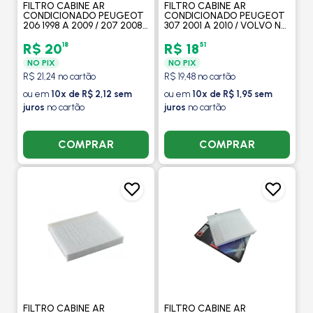
FILTRO CABINE AR
FILTRO CABINE AR
CONDICIONADO PEUGEOT
CONDICIONADO PEUGEOT
206 1998 A 2009 / 207 2008
307 2001 A 2010 / VOLVO NH
A 2012 / 207 SW 2008 A 2012
12 (TODOS) / CITROEN C2
- FILTROS BRASIL
2003 EM DIANTE - FILTROS
18
51
R$ 20
R$ 18
BRASIL
NO PIX
NO PIX
R$ 21,24 no cartão
R$ 19,48 no cartão
ou em
10x de R$ 2,12 sem
ou em
10x de R$ 1,95 sem
juros
no cartão
juros
no cartão
COMPRAR
COMPRAR
FILTRO CABINE AR
FILTRO CABINE AR