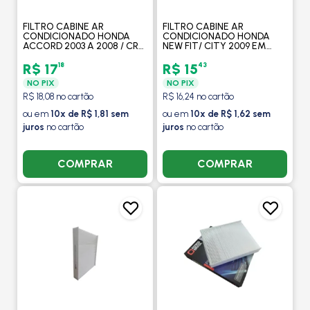
FILTRO CABINE AR
FILTRO CABINE AR
CONDICIONADO HONDA
CONDICIONADO HONDA
ACCORD 2003 A 2008 / CRV
NEW FIT/ CITY 2009 EM
2007 EM DIANTE / NEW
DIANTE / HRV 2015 EM
CIVIC 2007 A 2015 -
DIANTE / NOVO CIVIC 2016
18
43
R$ 17
R$ 15
FILTROS BRASIL
EM DIANTE - FILTROS
NO PIX
NO PIX
BRASIL
R$ 18,08 no cartão
R$ 16,24 no cartão
ou em
10x de R$ 1,81 sem
ou em
10x de R$ 1,62 sem
juros
no cartão
juros
no cartão
COMPRAR
COMPRAR