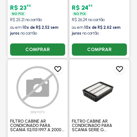
EM DIANTE / GOLF 2006 A
DIANTE / GOL 1.0 8V G7
2013 / PASSAT 2006 A 2016 -
2016 EM DIANTE - FILTROS
95
93
R$ 23
R$ 24
FILTROS BRASIL
BRASIL
NO PIX
NO PIX
R$ 25,21 no cartão
R$ 26,24 no cartão
ou em
10x de R$ 2,52 sem
ou em
10x de R$ 2,62 sem
juros
no cartão
juros
no cartão
COMPRAR
COMPRAR
FILTRO CABINE AR
FILTRO CABINE AR
CONDICINADO PARA
CONDICINADO PARA
SCANIA 112/113 1997 A 2000 -
SCANIA SERIE G
FILTROS BRASIL
230/250/270/280/310/320/340/360