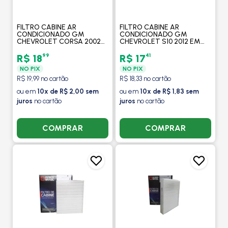
FILTRO CABINE AR
FILTRO CABINE AR
CONDICIONADO GM
CONDICIONADO GM
CHEVROLET CORSA 2002
CHEVROLET S10 2012 EM
EM DIANTE / MONTANA
DIANTE / TRAILBLAZER 2.8
2003 A 2010 - FILTROS
16V DIESEL - FILTROS
99
41
R$ 18
R$ 17
BRASIL
BRASIL
NO PIX
NO PIX
R$ 19,99 no cartão
R$ 18,33 no cartão
ou em
10x de R$ 2,00 sem
ou em
10x de R$ 1,83 sem
juros
no cartão
juros
no cartão
COMPRAR
COMPRAR