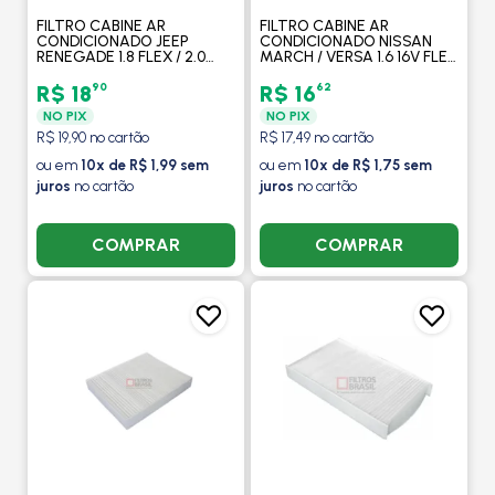
FILTRO CABINE AR
FILTRO CABINE AR
CONDICIONADO JEEP
CONDICIONADO NISSAN
RENEGADE 1.8 FLEX / 2.0
MARCH / VERSA 1.6 16V FLEX
TURBO DIESEL 2015 EM
2011 EM DIANTE - FILTROS
DIANTE / COMPASS 2.0
BRASIL
90
62
R$ 18
R$ 16
2017 EM DIANTE - FILTROS
NO PIX
NO PIX
BRASIL
R$ 19,90 no cartão
R$ 17,49 no cartão
ou em
10x de R$ 1,99 sem
ou em
10x de R$ 1,75 sem
juros
no cartão
juros
no cartão
COMPRAR
COMPRAR