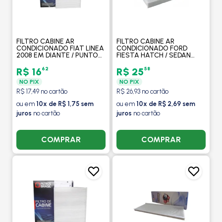
FILTRO CABINE AR
FILTRO CABINE AR
CONDICIONADO FIAT LINEA
CONDICIONADO FORD
2008 EM DIANTE / PUNTO
FIESTA HATCH / SEDAN
2007 EM DIANTE - FILTROS
2002 A 2010 / ECOSPORT
BRASIL
2002 A 2013 / FUSION 2006
62
58
R$ 16
R$ 25
A 2008 - FILTROS BRASIL
NO PIX
NO PIX
R$ 17,49 no cartão
R$ 26,93 no cartão
ou em
10x de R$ 1,75 sem
ou em
10x de R$ 2,69 sem
juros
no cartão
juros
no cartão
COMPRAR
COMPRAR