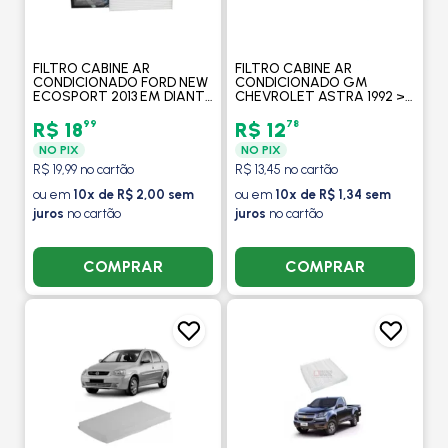
FILTRO CABINE AR
FILTRO CABINE AR
CONDICIONADO FORD NEW
CONDICIONADO GM
ECOSPORT 2013 EM DIANTE
CHEVROLET ASTRA 1992 >
/ NEW FIESTA 2010 EM
CALIBRA 1993 > CELTA 2000
DIANTE / NOVO KA 2014 EM
> CORSA CLASSIC 1997 EM
99
78
R$ 18
R$ 12
DIANTE - FILTROS BRASIL
DIANTE - FILTROS BRASIL
NO PIX
NO PIX
R$ 19,99 no cartão
R$ 13,45 no cartão
ou em
10x de R$ 2,00 sem
ou em
10x de R$ 1,34 sem
juros
no cartão
juros
no cartão
COMPRAR
COMPRAR