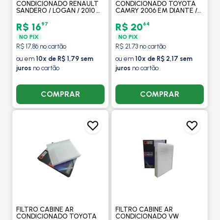
CONDICIONADO RENAULT
CONDICIONADO TOYOTA
SANDERO / LOGAN / 2010 A
CAMRY 2006 EM DIANTE /
2014 / DUSTER 2015 EM
COROLLA 2016 EM DIANTE /
DIANTE - FILTROS BRASIL
YARIS (XS/XLS) 1.5 16V -
97
64
R$ 16
R$ 20
FILTROS BRASIL
NO PIX
NO PIX
R$ 17,86 no cartão
R$ 21,73 no cartão
ou em
10x de R$ 1,79 sem
ou em
10x de R$ 2,17 sem
juros
no cartão
juros
no cartão
COMPRAR
COMPRAR
FILTRO CABINE AR
FILTRO CABINE AR
CONDICIONADO TOYOTA
CONDICIONADO VW