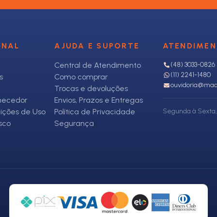
ONAL
AJUDA E SUPORTE
ATENDIME
Central de Atendimento
(48) 3033-0826
(11) 2241-1480
s
Como comprar
ouvidoria@mac
Trocas e devoluções
rnecedor
Envios, Prazos e Entregas
ições de Uso
Política de Privacidade
Segunda à Sexta, 
sco
Segurança