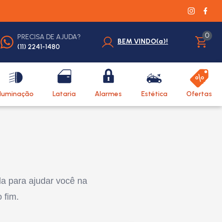
0
PRECISA DE AJUDA?
BEM VINDO(a)!
(11) 2241-1480
Iluminação
Lataria
Alarmes
Estética
Ofertas
da para ajudar você na
 fim.