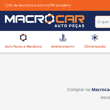
5% de desconto à vista no PIX ou boleto
Auto Peças e Mecânica
Arrefecimento
Climatização
Comprar na
Macroca
esco