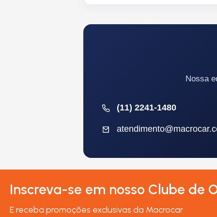
Nossa eq
(11) 2241-1480
atendimento@macrocar.c
Inscreva-se em nosso Clube de O
E receba promoções exclusivas da Macrocar